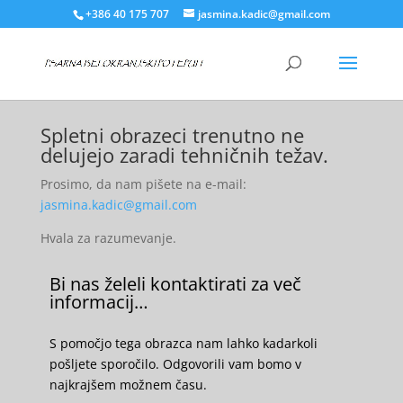
+386 40 175 707
jasmina.kadic@gmail.com
Spletni obrazeci trenutno ne
delujejo zaradi tehničnih težav.
Prosimo, da nam pišete na e-mail:
jasmina.kadic@gmail.com
Hvala za razumevanje.
Bi nas želeli kontaktirati za več
informacij…
S pomočjo tega obrazca nam lahko kadarkoli
pošljete sporočilo. Odgovorili vam bomo v
najkrajšem možnem času.