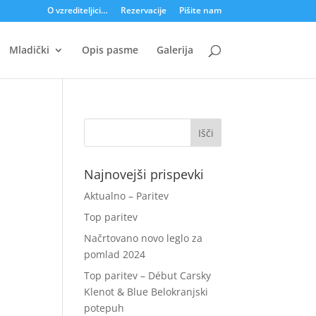
O vzrediteljici…
Rezervacije
Pišite nam
Mladički
Opis pasme
Galerija
Najnovejši prispevki
Aktualno – Paritev
Top paritev
Načrtovano novo leglo za
pomlad 2024
Top paritev – Début Carsky
Klenot & Blue Belokranjski
potepuh