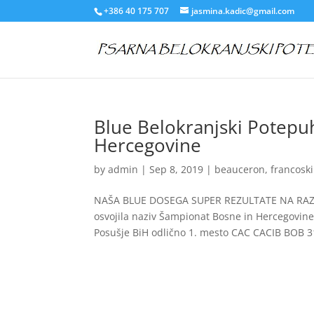
+386 40 175 707
jasmina.kadic@gmail.com
Blue Belokranjski Potepuh
Hercegovine
by
admin
|
Sep 8, 2019
|
beauceron
,
francoski
NAŠA BLUE DOSEGA SUPER REZULTATE NA RAZST
osvojila naziv Šampionat Bosne in Hercegovine
Posušje BiH odlično 1. mesto CAC CACIB BOB 31.