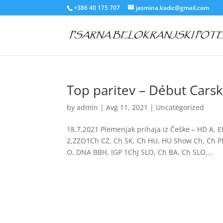
+386 40 175 707
jasmina.kadic@gmail.com
Top paritev – Début Cars
by
admin
|
Avg 11, 2021
|
Uncategorized
18.7.2021 Plemenjak prihaja iz Češke – HD A, 
2,ZZO1Ch CZ, Ch SK, Ch HU, HU Show Ch, Ch P
O, DNA BBH, IGP 1ChJ SLO, Ch BA, Ch SLO,...