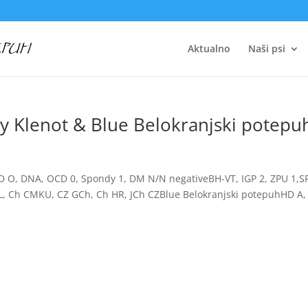
Aktualno
Naši psi
ky Klenot & Blue Belokranjski potepu
ED O, DNA, OCD 0, Spondy 1, DM N/N negativeBH-VT, IGP 2, ZPU 1,S
L, Ch CMKU, CZ GCh, Ch HR, JCh CZBlue Belokranjski potepuhHD A,