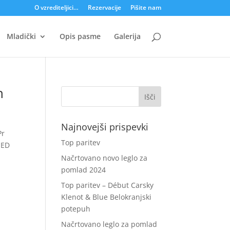
O vzrediteljici…
Rezervacije
Pišite nam
Mladički
Opis pasme
Galerija
h
Najnovejši prispevki
Pr
Top paritev
 ED
Načrtovano novo leglo za
pomlad 2024
Top paritev – Début Carsky
Klenot & Blue Belokranjski
potepuh
Načrtovano leglo za pomlad