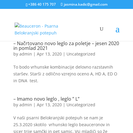
+386 40 175 707
jasmina.kadic@gmail.com
– Načrtovano novo leglo za poletje – jesen 2020
in pomlad 2021
by
admin
|
Apr 13, 2020
|
Uncategorized
To bodo vrhunske kombinacije delovno razstavnih
staršev. Starši z odlično vzrejno oceno A, HD A, ED O
in DNA test.
– Imamo novo leglo , leglo ” L”
by
admin
|
Apr 13, 2020
|
Uncategorized
V naši psarni Belokranjski potepuh se nam je
25.3.2020 skotilo vrhunsko leglo beauceronov in
sicer trije samčki in pet samic. Vsi mladiči so že